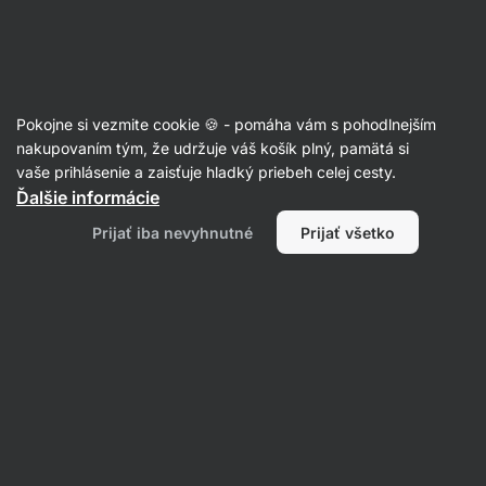
Eshop
Aktin
-
úvodná
strana
Nové PRO Shakery
Pokojne si vezmite cookie 🍪 - pomáha vám s pohodlnejším
nakupovaním tým, že udržuje váš košík plný, pamätá si
vaše prihlásenie a zaisťuje hladký priebeh celej cesty.
Filtrovať
Ďalšie informácie
Prijať iba nevyhnutné
Prijať všetko
Produktov:
5
Radenie
:
Predvolené