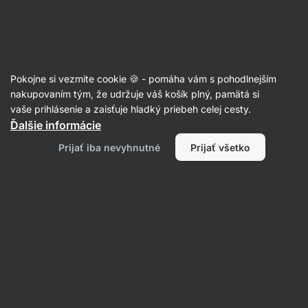
SUMMER SALE ☀️ Objav nové produkty v akcii a ušetri až 30%
Skryť
upozornenie
Eshop
Aktin
-
úvodná
Pokojne si vezmite cookie 🍪 - pomáha vám s pohodlnejším
strana
nakupovaním tým, že udržuje váš košík plný, pamätá si
Produkt už nie je v predaji
vaše prihlásenie a zaisťuje hladký priebeh celej cesty.
Ďalšie informácie
Vretená špaldové celozrnné so
špenátom
Prijať iba nevyhnutné
Prijať všetko
Obľúbené alternatívy