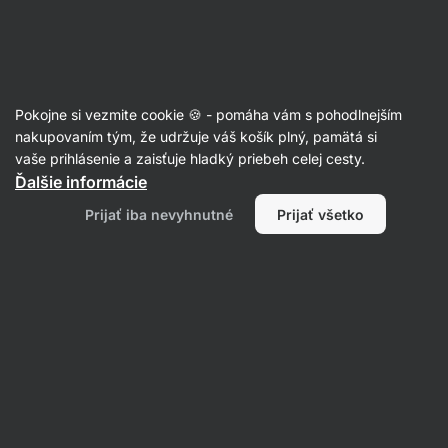
Eshop
Aktin
-
úvodná
strana
Sladké a slané snacky
Pokojne si vezmite cookie 🍪 - pomáha vám s pohodlnejším
Cukríky
nakupovaním tým, že udržuje váš košík plný, pamätá si
vaše prihlásenie a zaisťuje hladký priebeh celej cesty.
Ďalšie informácie
Filtrovať
Prijať iba nevyhnutné
Prijať všetko
Produktov:
0
Radenie
:
Predvolené
Nenašli sme tu žiadne produkty
Produkty boli vypredané. Pre viac informácií prosím
kontaktujte zákaznícku podporu.