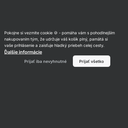
SUMMER SALE ☀️ Objav nové produkty v akcii a ušetri až 30%
Skryť
upozornenie
Eshop
Aktin
-
úvodná
Pokojne si vezmite cookie 🍪 - pomáha vám s pohodlnejším
strana
Kokosové chipsy
nakupovaním tým, že udržuje váš košík plný, pamätá si
vaše prihlásenie a zaisťuje hladký priebeh celej cesty.
Kokosové chipsy BIO
Ďalšie informácie
Prečítať 8 recenzií
hodnotenie
15
Prijať iba nevyhnutné
Prijať všetko
Zobraziť
fotku
1