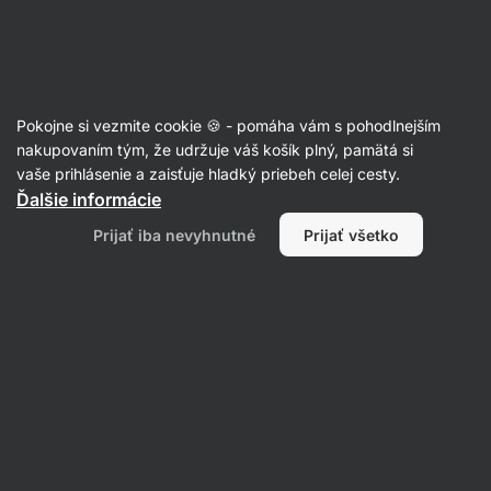
zostávajú 3 dni
SUMMER SALE ⏰ Posledná šanca ušetriť až 30
Skryť
%
upozornenie
Eshop
Aktin
-
Pokojne si vezmite cookie 🍪 - pomáha vám s pohodlnejším
úvodná
strana
nakupovaním tým, že udržuje váš košík plný, pamätá si
Pleťová kozmetika
vaše prihlásenie a zaisťuje hladký priebeh celej cesty.
Ďalšie informácie
XL Náplasti na ošetrenie problematickej pleti s
kyselinou salicylovou a retinolom
Prijať iba nevyhnutné
Prijať všetko
Prečítať 1 recenziu