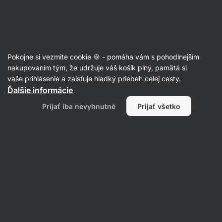
Eshop
Aktin
-
úvodná
strana
Granola
Pokojne si vezmite cookie 🍪 - pomáha vám s pohodlnejším
Granola
nakupovaním tým, že udržuje váš košík plný, pamätá si
vaše prihlásenie a zaisťuje hladký priebeh celej cesty.
Späť na kartu produktu
Ďalšie informácie
Prijať iba nevyhnutné
Prijať všetko
Dotazy
Položiť otázku
4