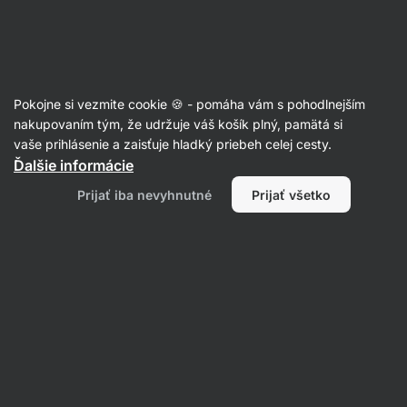
Eshop
Aktin
-
úvodná
strana
Pokojne si vezmite cookie 🍪 - pomáha vám s pohodlnejším
nakupovaním tým, že udržuje váš košík plný, pamätá si
Antonia Felzmann
vaše prihlásenie a zaisťuje hladký priebeh celej cesty.
Ďalšie informácie
Všetko
Recenzie
Prijať iba nevyhnutné
Prijať všetko
Recenzie
Antonia Felzmann
hodnotí produkt
Arašidové maslo v prášku BIO
Zo
Overený nákup
pred 11 mesiacmi
pr
Preložené z jazyka Nemčina
Ukázať originál
●
Ar