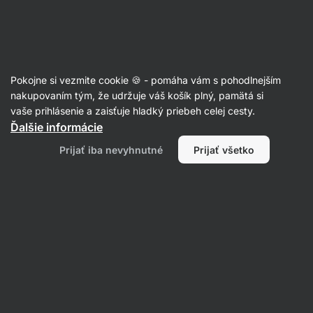
08:38:08
SUMMER SALE ⏰ Posledná šanca ušetriť až 30 %
Skryť
upozornenie
Eshop
Aktin
-
úvodná
Pokojne si vezmite cookie 🍪 - pomáha vám s pohodlnejším
strana
nakupovaním tým, že udržuje váš košík plný, pamätá si
vaše prihlásenie a zaisťuje hladký priebeh celej cesty.
Produkt už nie je v predaji
Ďalšie informácie
prémiová tofu paštéta
Prijať iba nevyhnutné
Prijať všetko
Obľúbené alternatívy