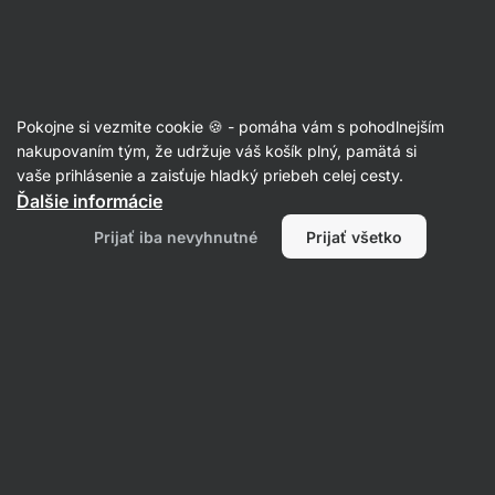
Eshop
Aktin
-
úvodná
strana
Kĺbová výživa
Pokojne si vezmite cookie 🍪 - pomáha vám s pohodlnejším
Kolagén v prášku
nakupovaním tým, že udržuje váš košík plný, pamätá si
vaše prihlásenie a zaisťuje hladký priebeh celej cesty.
Ďalšie informácie
Prijať iba nevyhnutné
Prijať všetko
Morský
Hovädzí
kolagén
kolagén
Filtrovať
1
Prášok
Vymazať všetky filtre