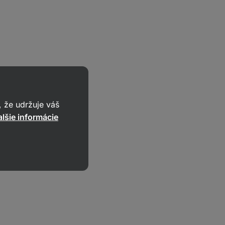
nům (whey,
 že udržuje váš
lšie informácie