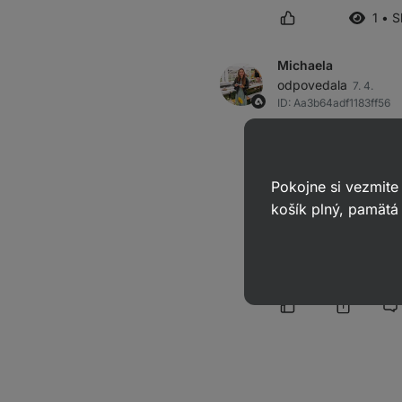
1 • 
Michaela
odpovedala
7. 4.
ID: Aa3b64adf1183ff56
Dobrý den 😊
pokud máte
intolera
Pokojne si vezmite
casein apod.) a zvoli
košík plný, pamätá 
Od nás bychom doporu
Děkujeme za pochope