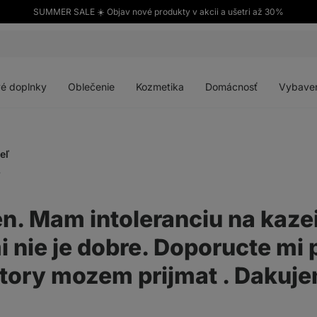
SUMMER SALE ☀️ Objav nové produkty v akcii a ušetri až 30%
Otvoriť
Otvoriť
Otvoriť
Otvoriť
menu
menu
menu
menu
é doplnky
Oblečenie
Kozmetika
Domácnosť
Vybave
eľ
.
n. Mam intoleranciu na kazei
i nie je dobre. Doporucte mi
ktory mozem prijmat . Dakuje