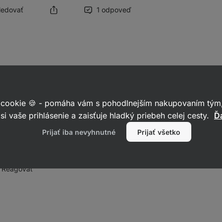
Sledovať
1 odpoveď
nci na kasein a mléko
, je potřeba se vyhnout všem mléčným protei
 cookie 🍪 - pomáha vám s pohodlnejším nakupovaním tým,
t
rostlinný protein.
si vaše prihlásenie a zaisťuje hladký priebeh celej cesty.
Ďa
čili Vilgain Plant Based Protein nebo Vilgain Clear Plant Protein.
Prijať iba nevyhnutné
Prijať všetko
ní a přejeme krásný den.
Reagovať