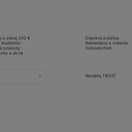
 a získaj 200 €
Doprava a platba
 študentov
Reklamácia a vrátenie
é poukazy
Veľkoobchod
ódy a akcie
Recepty (1633)
Prihlásiť
sa
k odberu