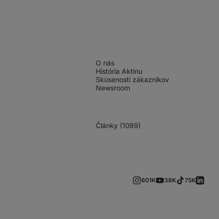
O nás
História Aktinu
Skúsenosti zákazníkov
Newsroom
Články (1089)
601K
38K
75K