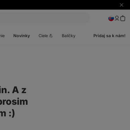
Skryť
upozo
Otvoriť
menu
nie
Novinky
Ciele 💪
Balíčky
Pridaj sa k nám!
n. A z
 prosim
m :)