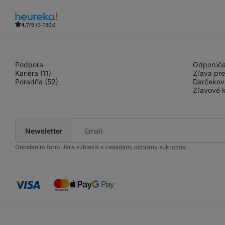
4.7/5
(3 780x)
Podpora
Odporúčaj
Kariéra (11)
Zľava pre
Poradňa (52)
Darčekov
Zľavové k
Newsletter
Tvoj
e‑mail
Odoslaním formulára súhlasíš s
zásadami ochrany súkromia
.