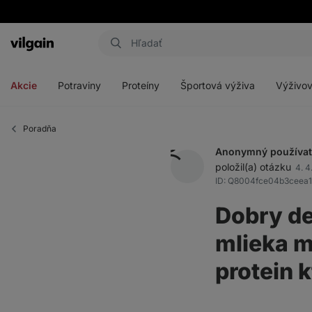
Eshop
Aktin
-
Otvoriť
Otvoriť
Otvoriť
Otvoriť
úvodná
menu
menu
menu
menu
strana
Akcie
Potraviny
Proteíny
Športová výživa
Výživov
Poradňa
Anonymný používat
položil(a) otázku
4. 4
ID: Q8004fce04b3ceea1
Dobry de
mlieka m
protein 