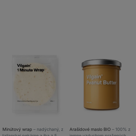
Minútový wrap
⁠–⁠ nadýchaný, z
Arašidové maslo BIO
⁠–⁠ 100% z
talianskej pekárne a iba z 5
jemne vzduchom pražených