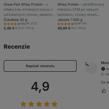
Grass-Fed Whey Protein
⁠–⁠ z
Whey Protein
⁠–⁠ ultrafiltrovaný
mlieka kráv kŕmených trávou z
metódou CFM pri nízkych
udržateľných chovov, sladený
teplotách, vysoký obsah
stéviou, ultrafiltrovaný pri
Čokoláda 30 g
bielkovín a BCAA, sladený
Jahoda 1 000 g
2723
741
1955
161
nízkych teplotách
steviol-glykozidmi
Hodnotenie
Hodnotenie
Obľúbené
Obľúbené
4.4/5,
4.5/5,
2,49 €
39,99 €
(8,30 € / 100 g)
(4 € / 100 g)
1955
161
recenzií
recenzií
Recenzie
Mon
Napísať recenziu
O
ID: R
Priemerné
4,9
Za m
Oz
hodnotenie: