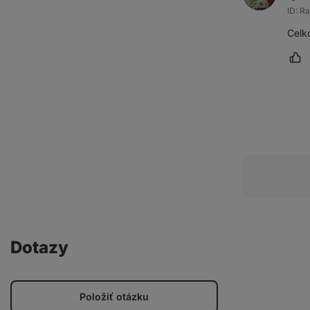
ID: R
Celk
Oz
Dotazy
Položiť otázku