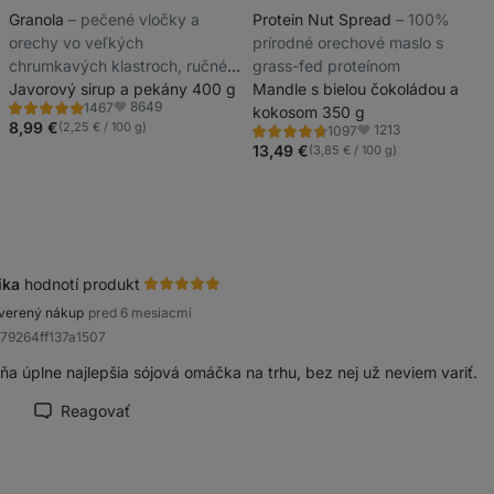
Granola
⁠–⁠ pečené vločky a
Protein Nut Spread
⁠–⁠ 100%
orechy vo veľkých
prírodné orechové maslo s
chrumkavých klastroch, ručné
grass-fed proteínom
spracovanie v malých šaržiach
Javorový sirup a pekány 400 g
Mandle s bielou čokoládou a
8649
1467
pre maximálnu čerstvosť
kokosom 350 g
Hodnotenie
Obľúbené
4.8/5,
8,99 €
(2,25 € / 100 g)
1213
1097
Hodnotenie
Obľúbené
1467
4.8/5,
13,49 €
(3,85 € / 100 g)
recenzií
1097
recenzií
ika
hodnotí produkt
verený nákup
pred 6 mesiacmi
979264ff137a1507
ňa úplne najlepšia sójová omáčka na trhu, bez nej už neviem variť.
Reagovať
načiť recenziu ako prínosnú