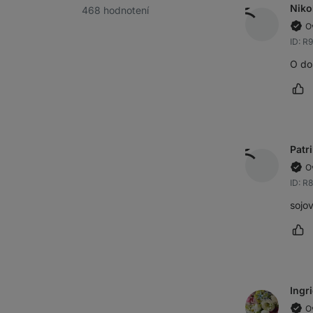
Niko
468 hodnotení
O
ID: R
O do
Oz
Patr
O
ID: R
sojo
Oz
Ingr
O