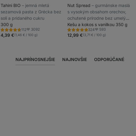
Tahini BIO
⁠–⁠ jemná mletá
Nut Spread
⁠–⁠ gurmánske maslá
sezamová pasta z Grécka bez
s vysokým obsahom orechov,
_
soli a pridaného cukru
ochutené prírodne bez umelých
_
300 g
sladidiel
Kešu a kokos s vanilkou 350 g
3092
593
112
324
Hodnotenie
Hodnotenie
Obľúbené
Obľúbené
4.8/5,
4.8/5,
4,39 €
12,99 €
(1,46 € / 100 g)
(3,71 € / 100 g)
112
324
recenzií
recenzií
NAJPRÍNOSNEJŠIE
NAJNOVŠIE
ODPORÚČANÉ