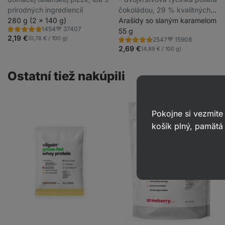
prírodných ingrediencií
čokoládou, 29 % kvalitných
280 g (2 x 140 g)
bielkovín, bez konzervantov a
Arašidy so slaným karamelom
37407
1454
farbív
55 g
Hodnotenie
Obľúbené
4.8/5,
2,19 €
(0,78 € / 100 g)
15908
2547
Hodnotenie
Obľúbené
1454
4.7/5,
2,69 €
(4,89 € / 100 g)
recenzií
2547
recenzií
Ostatní tiež nakúpili
Pokojne si vezmite
košík plný, pamätá 