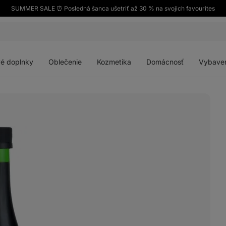
SUMMER SALE ⏰ Posledná šanca ušetriť až 30 % na svojich favourites
Otvoriť
Otvoriť
Otvoriť
Otvoriť
menu
menu
menu
menu
é doplnky
Oblečenie
Kozmetika
Domácnosť
Vybave