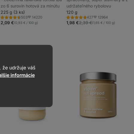
_
zo 6 surovín hotová za minútu
udržateľného rybolovu
_
225 g (3 ks)
120 g
14220
12964
503
427
Hodnotenie
Hodnotenie
Obľúbené
Obľúbené
4.5/5,
4.8/5,
2,09 €
1,98 €
2,39 €
(0,93 € / 100 g)
(1,65 € / 100 g)
503
427
recenzií
recenzií
 že udržuje váš
lšie informácie