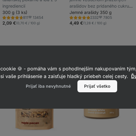
ingrediencií
arašidov bez pridaného cukru,
300 g (3 ks)
tuku a soli
Jemné arašidy 350 g
13454
7805
811
2332
Hodnotenie
Hodnotenie
Obľúbené
Obľúbené
4.7/5,
4.8/5,
2,09 €
4,49 €
(0,70 € / 100 g)
(1,28 € / 100 g)
811
2332
recenzií
recenzií
 cookie 🍪 - pomáha vám s pohodlnejším nakupovaním tým,
si vaše prihlásenie a zaisťuje hladký priebeh celej cesty.
Ďa
Prijať iba nevyhnutné
Prijať všetko