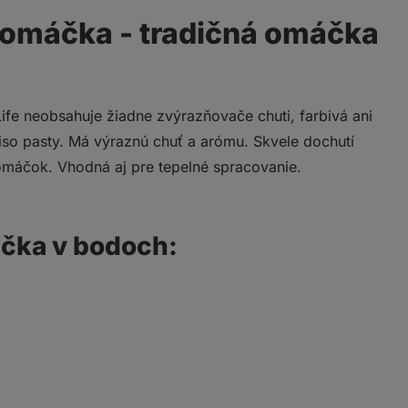
 omáčka - tradičná omáčka
fe neobsahuje žiadne zvýrazňovače chuti, farbivá ani
miso pasty. Má výraznú chuť a arómu. Skvele dochutí
 omáčok. Vhodná aj pre tepelné spracovanie.
áčka v bodoch: