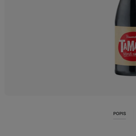
Zobraziť
fotku
1
v galérii
POPIS