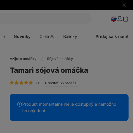
Skryť
upozo
Otvoriť
menu
nie
Novinky
Ciele 💪
Balíčky
Pridaj sa k nám!
Ázijské omáčky
Sójové omáčky
Tamari sójová omáčka
hodnotenie
211
Prečítať 65 recenzií
Produkt momentálne nie je dostupný a nemožno
ho objednať