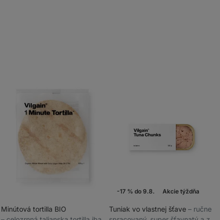
-17 % do 9.8.
Akcie týždňa
Minútová tortilla BIO
Tuniak vo vlastnej šťave
⁠–⁠ ručne
⁠–⁠ celozrnná talianska tortilla iba
spracovaný, super šťavnatý a z