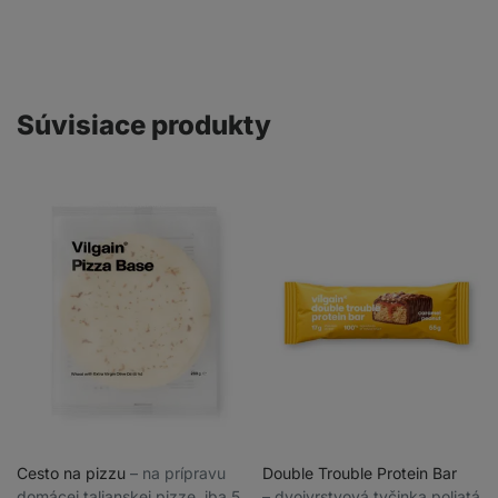
Súvisiace produkty
Cesto na pizzu
⁠–⁠ na prípravu
Double Trouble Protein Bar
domácej talianskej pizze, iba 5
⁠–⁠ dvojvrstvová tyčinka poliatá