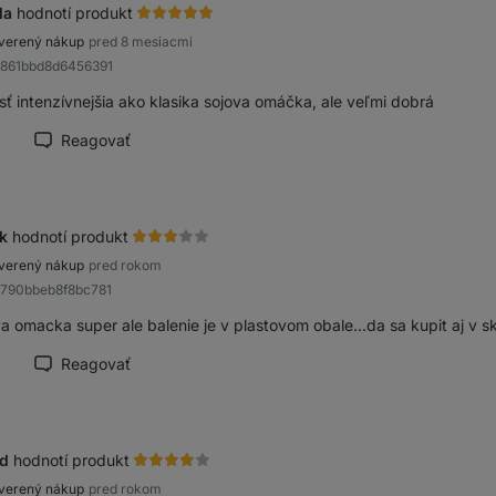
la
hodnotí produkt
verený nákup
pred 8 mesiacmi
9861bbd8d6456391
sť intenzívnejšia ako klasika sojova omáčka, ale veľmi dobrá
Reagovať
načiť recenziu ako prínosnú
ik
hodnotí produkt
verený nákup
pred rokom
8790bbeb8f8bc781
va omacka super ale balenie je v plastovom obale...da sa kupit aj v 
Reagovať
načiť recenziu ako prínosnú
id
hodnotí produkt
verený nákup
pred rokom