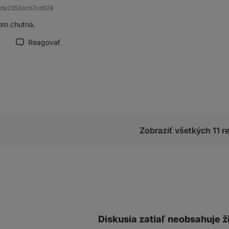
ada2352ecb7cd824
om chutná.
Reagovať
načiť recenziu ako prínosnú
Zobraziť všetkých 11 re
Diskusia zatiaľ neobsahuje ž