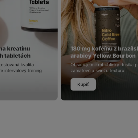
ma kreatínu
180 mg kofeínu z brazíls
h tabletách
arabicy Yellow Bourbon
testovaná kvalita
Obsahuje mikrobublinky dusíka p
e intervalový tréning
zamatovú a sviežu textúru
Kúpiť