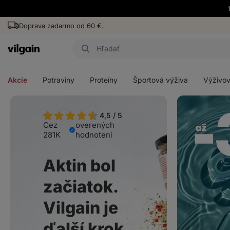
Doprava zadarmo od 60 €.
Eshop
Aktin
-
Otvoriť
Otvoriť
Otvoriť
Otvoriť
úvodná
menu
menu
menu
menu
strana
Akcie
Potraviny
Proteíny
Športová výživa
Výživov
4,5 / 5
Cez
overených
281K
hodnotení
Aktin bol
začiatok.
Vilgain je
ďalší krok.