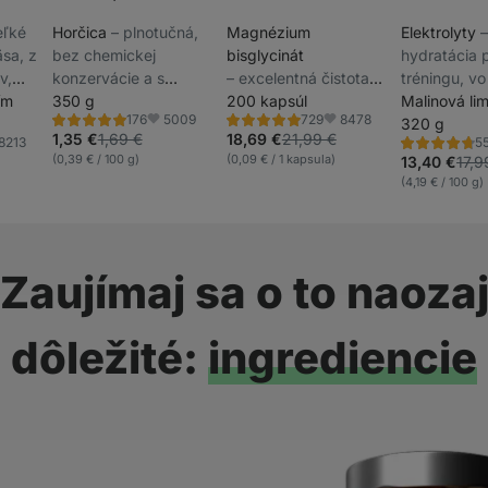
Akcie týždňa
Akcie týžd
veľké
Horčica
⁠–⁠ plnotučná,
Magnézium
Elektrolyty
⁠
sa, z
bez chemickej
bisglycinát
hydratácia 
v,
konzervácie a s
⁠–⁠ excelentná čistota
tréningu, v
v
ím
obsahom omega-3
350 g
horčíka, vysoká
200 kapsúl
rozpustnéh
Malinová li
5009
8478
176
729
vstrebateľnosť,
s ovocnou c
320 g
Hodnotenie
Hodnotenie
Obľúbené
Obľúbené
4.8/5,
4.9/5,
1,35 €
1,69 €
18,69 €
21,99 €
8213
5
prispieva k normálnej
výživový do
Hodnotenie
úbené
176
729
(0,39 € / 100 g)
(0,09 € / 1 kapsula)
4.7/5,
13,40 €
17,9
recenzií
recenzií
činnosti svalov a
556
(4,19 € / 100 g)
recenzií
nervovej sústavy,
výživový doplnok
Zaujímaj sa o to naoza
dôležité:
ingrediencie