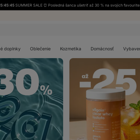
15:45:42
SUMMER SALE ⏰ Posledná šanca ušetriť až 30 % na svojich favourite
Otvoriť
Otvoriť
Otvoriť
Otvoriť
menu
menu
menu
menu
é doplnky
Oblečenie
Kozmetika
Domácnosť
Vybave