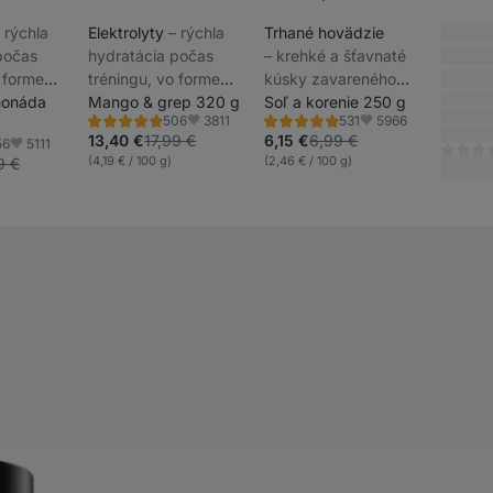
ňa
Akcie týždňa
Akcie týždňa
–⁠ rýchla
Elektrolyty
⁠–⁠ rýchla
Trhané hovädzie
________
počas
hydratácia počas
⁠–⁠ krehké a šťavnaté
________
o forme
tréningu, vo forme
kúsky zavareného
_______
_________
o prášku
monáda
rozpustného prášku
Mango & grep 320 g
mäsa v jemnej
Soľ a korenie 250 g
_________
3811
5966
506
531
huťou,
s ovocnou chuťou,
marináde, z trávou
Hodnotenie
Hodnotenie
Obľúbené
Obľúbené
_________
4.7/5,
4.8/5,
13,40 €
17,99 €
6,15 €
6,99 €
5111
56
plnok
výživový doplnok
kŕmených mladých
Obľúbené
506
531
(4,19 € / 100 g)
(2,46 € / 100 g)
9 €
recenzií
recenzií
______
býčkov plemena
Limousine
j