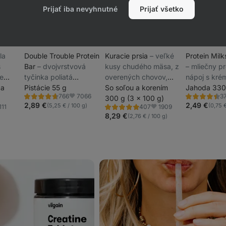
Prijať iba nevyhnutné
Prijať všetko
hla
Double Trouble Protein
Kuracie prsia
⁠–⁠ veľké
Protein Mil
s
Bar
⁠–⁠ dvojvrstvová
kusy chudého mäsa, z
⁠–⁠ mliečny p
me
tyčinka poliatá
overených chovov,
nápoj s kré
šku
da
čokoládou, 29 %
Pistácie 55 g
bez konzervantov
So soľou a korením
chuťou, 33 g
Jahoda 330
7066
766
3
u,
kvalitných bielkovín,
300 g (3 x 100 g)
na porciu, 
Hodnotenie
Hodnotenie
Obľúbené
4.7/5,
4.5/5,
2,89 €
2,49 €
(5,25 € / 100 g)
(0,75 
111
1909
407
k
bez konzervantov a
obsahom la
Hodnotenie
úbené
Obľúbené
766
375
4.8/5,
8,29 €
(2,76 € / 100 g)
recenzií
recenzií
farbív
407
recenzií