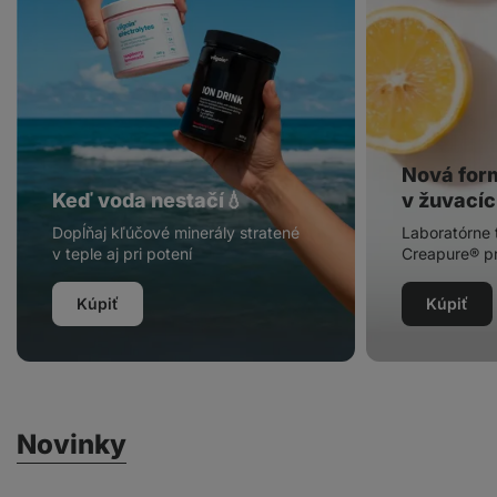
Nová for
Keď voda nestačí💧
v žuvacíc
Dopĺňaj kľúčové minerály stratené
Laboratórne 
v teple aj pri potení
Creapure® pr
Kúpiť
Kúpiť
Novinky