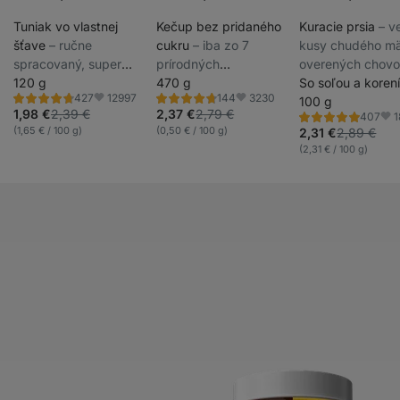
Akcie týždňa
Akcie týždňa
Tuniak vo vlastnej
Kečup bez pridaného
Kuracie prsia
⁠–⁠ 
šťave
⁠–⁠ ručne
cukru
⁠–⁠ iba zo 7
kusy chudého mä
spracovaný, super
prírodných
overených chovo
šťavnatý a z
120 g
ingrediencií, tradičná
470 g
bez konzervanto
So soľou a koren
12997
3230
427
144
udržateľného rybolovu
remeselná výroba,
100 g
Hodnotenie
Hodnotenie
Obľúbené
Obľúbené
4.8/5,
4.6/5,
1,98 €
2,39 €
2,37 €
2,79 €
1
407
mäkká štruktúra, bez
Hodnotenie
Obľ
427
144
(1,65 € / 100 g)
(0,50 € / 100 g)
4.8/5,
2,31 €
2,89 €
recenzií
recenzií
konzervantov
407
(2,31 € / 100 g)
recenzií