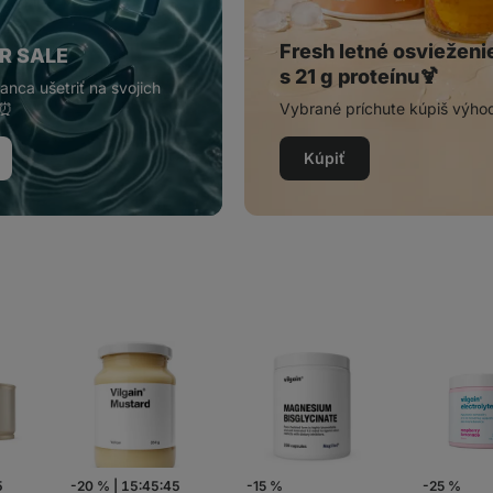
Fresh letné osvieženi
R SALE
s 21 g proteínu🍹
anca ušetriť na svojich
 ⏰
Vybrané príchute kúpiš výho
Kúpiť
2
-20 %
|
15:45:42
-15 %
-25 %