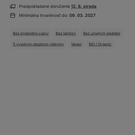
Zobraziť
Predpokladané doručenie
12. 8. streda
informácie
Minimálna trvanlivosť do:
09. 03. 2027
o doručení:
Bez pridaného cukru
Bez laktózy
Bez umelých sladidiel
S vysokým obsahom vlákniny
Vegan
BIO / Organic