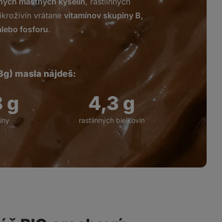
ných mastných kyselín
, rastlinných
mikroživín vrátane
vitamínov skupiny B,
alebo fosforu
.
33g) masla nájdeš:
8
g
4,7
g
iny
rastlinných bielkovín