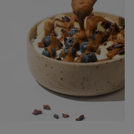
Zobraziť
fotku
3
v galérii