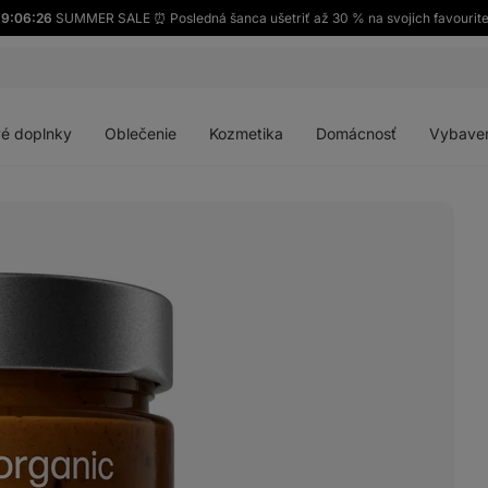
39:06:25
SUMMER SALE ⏰ Posledná šanca ušetriť až 30 % na svojich favourit
Otvoriť
Otvoriť
Otvoriť
Otvoriť
menu
menu
menu
menu
é doplnky
Oblečenie
Kozmetika
Domácnosť
Vybave