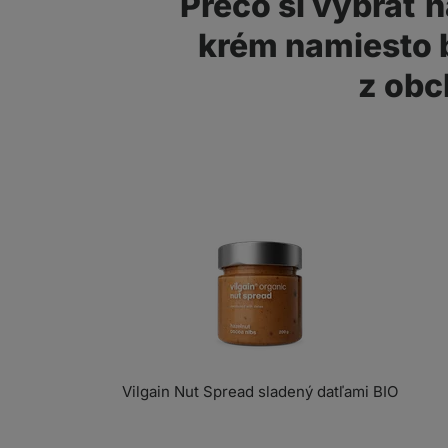
Prečo si vybrať 
krém namiesto
z ob
Vilgain Nut Spread sladený datľami BIO