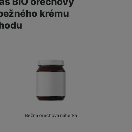
náš BIO orechový
 bežného krému
chodu
Bežná orechová nátierka