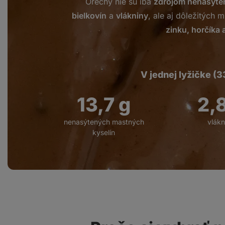
Orechy nie sú iba
zdrojom nenasýte
bielkovín
a
vlákniny
, ale aj dôležitých 
zinku, horčíka 
V jednej lyžičke (
14,8
g
2,
nenasýtených mastných
vlákn
kyselín