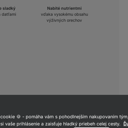
e sladký
Nabité nutrientmi
a datľami
vďaka vysokému obsahu
výživných orechov
 cookie 🍪 - pomáha vám s pohodlnejším nakupovaním tým,
si vaše prihlásenie a zaisťuje hladký priebeh celej cesty.
Ďa