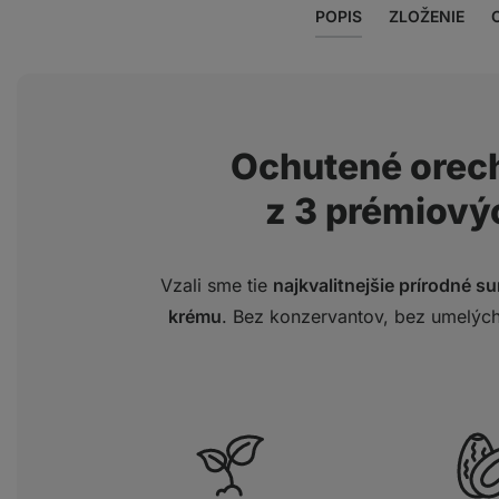
POPIS
ZLOŽENIE
Ochutené orec
z 3 prémiový
Vzali sme tie
najkvalitnejšie prírodné s
krému
. Bez konzervantov, bez umelýc