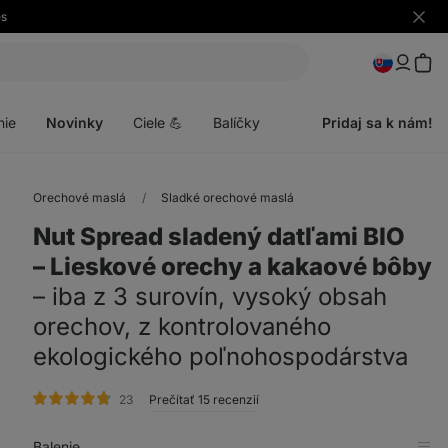
es
Skryť
upozo
Otvoriť
menu
nie
Novinky
Ciele 💪
Balíčky
Pridaj sa k nám!
Orechové maslá
Sladké orechové maslá
Nut Spread sladený datľami BIO
⁠–⁠ Lieskové orechy a kakaové bôby
⁠–⁠ iba z 3 surovín, vysoký obsah
orechov, z kontrolovaného
ekologického poľnohospodárstva
hodnotenie
23
Prečítať 15 recenzií
Balenie