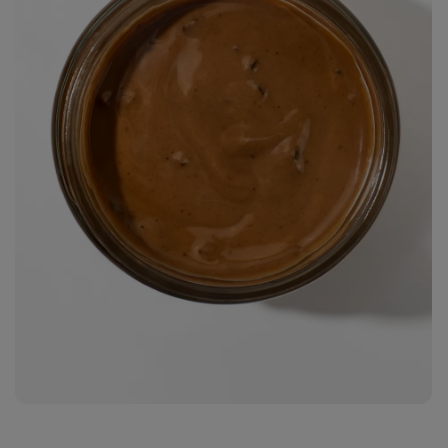
Zobraziť
fotku
2
v galérii