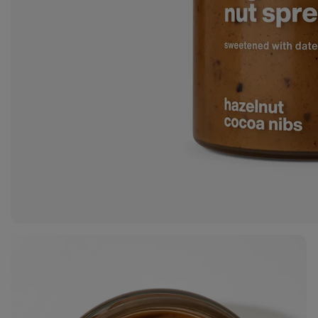
Zobraziť
fotku
1
v galérii