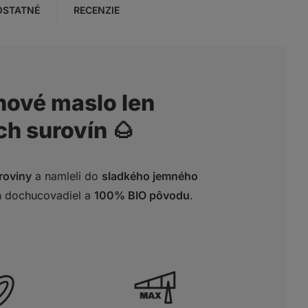
OSTATNÉ
RECENZIE
hové maslo len
ch surovín 🌰
uroviny
a namleli do
sladkého jemného
h dochucovadiel a
100% BIO pôvodu
.