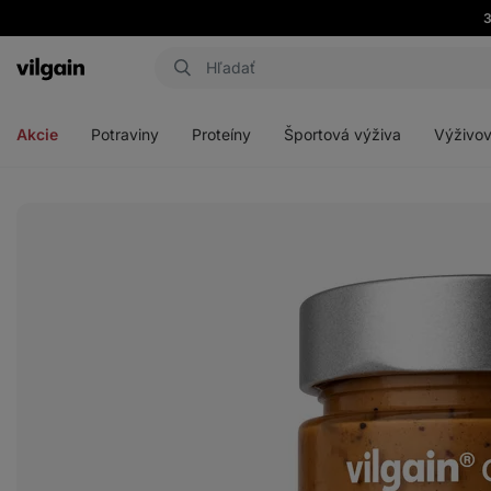
Eshop
Aktin
-
Otvoriť
Otvoriť
Otvoriť
Otvoriť
úvodná
menu
menu
menu
menu
strana
Akcie
Potraviny
Proteíny
Športová výživa
Výživov