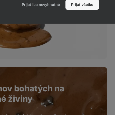
Prijať iba nevyhnutné
Prijať všetko
hov bohatých na
é živiny