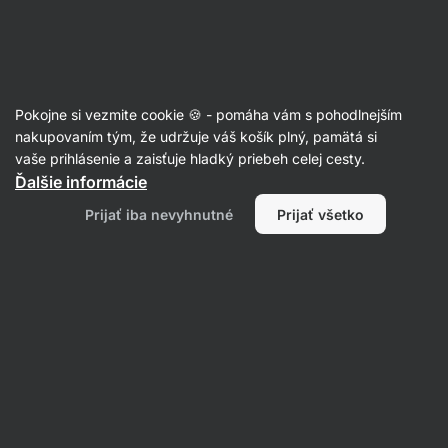
Eshop
Aktin
-
úvodná
strana
Zmena farebnosti
Pokojne si vezmite cookie 🍪 - pomáha vám s pohodlnejším
nakupovaním tým, že udržuje váš košík plný, pamätá si
vaše prihlásenie a zaisťuje hladký priebeh celej cesty.
Filtrovať
Ďalšie informácie
Prijať iba nevyhnutné
Prijať všetko
Produktov:
0
Radenie
:
Predvolené
Nenašli sme tu žiadne produkty
Produkty boli vypredané. Pre viac informácií prosím
kontaktujte zákaznícku podporu.