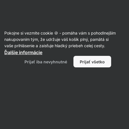
Eshop
Aktin
-
úvodná
strana
Orechy v čokoláde
Pokojne si vezmite cookie 🍪 - pomáha vám s pohodlnejším
Pistácie v čokoláde - recenzie
nakupovaním tým, že udržuje váš košík plný, pamätá si
vaše prihlásenie a zaisťuje hladký priebeh celej cesty.
Späť na kartu produktu
Ďalšie informácie
Prijať iba nevyhnutné
Prijať všetko
Napísať recenziu
Priemerné
4,9
hodnoteni