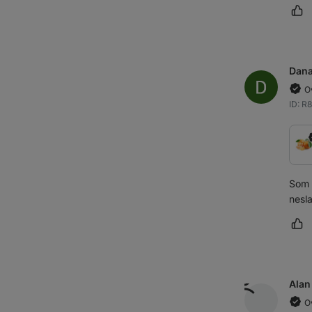
Oz
Dan
O
ID: R
Som 
nesla
Oz
Alan
O