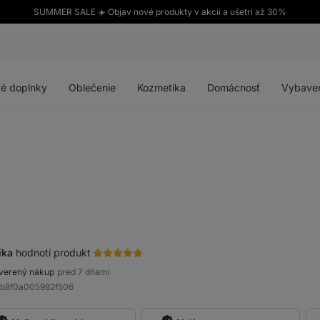
SUMMER SALE ☀️ Objav nové produkty v akcii a ušetri až 30%
Otvoriť
Otvoriť
Otvoriť
Otvoriť
menu
menu
menu
menu
é doplnky
Oblečenie
Kozmetika
Domácnosť
Vybave
ika
hodnotí produkt
verený nákup
pred 7 dňami
9b8f0a005982f506