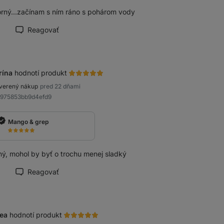
rný...začínam s ním ráno s pohárom vody
Reagovať
načiť recenziu ako prínosnú
rína
hodnotí produkt
verený nákup
pred 22 dňami
a975853bb9d4efd9
Mango & grep
ný, mohol by byť o trochu menej sladký
Reagovať
načiť recenziu ako prínosnú
ea
hodnotí produkt