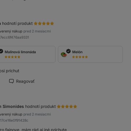
načiť recenziu ako prínosnú
a
hodnotí produkt
verený nákup
pred 2 mesiacmi
a7ecc6f476aa9331
Malinová limonáda
Melón
psi prichut
Reagovať
načiť recenziu ako prínosnú
n Simonides
hodnotí produkt
verený nákup
pred 2 mesiacmi
a17ce16e0f91428c
zo fajnove, mám rád aj iné príchute