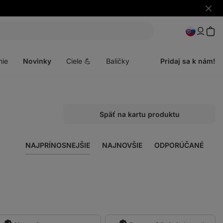
Skryť
upozo
Otvoriť
menu
nie
Novinky
Ciele 💪
Balíčky
Pridaj sa k nám!
Späť na kartu produktu
NAJPRÍNOSNEJŠIE
NAJNOVŠIE
ODPORÚČANÉ