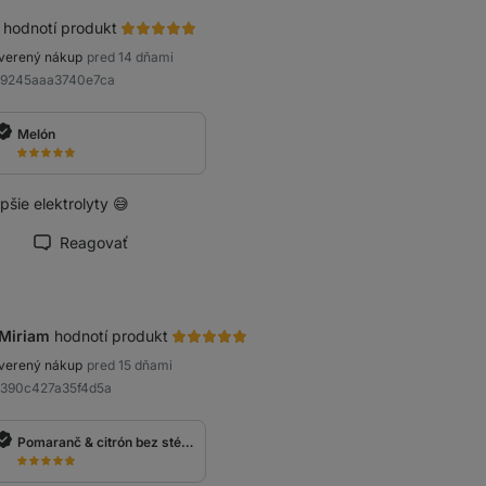
hodnotí produkt
verený nákup
pred 14 dňami
Ra9245aaa3740e7ca
Melón
pšie elektrolyty 😅
Reagovať
načiť recenziu ako prínosnú
Miriam
hodnotí produkt
verený nákup
pred 15 dňami
a390c427a35f4d5a
Pomaranč & citrón bez stévie