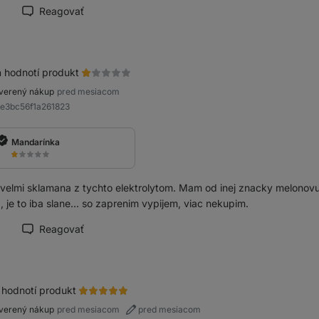
Reagovať
načiť recenziu ako prínosnú
a
hodnotí produkt
verený nákup
pred mesiacom
8e3bc56f1a261823
Mandarínka
velmi sklamana z tychto elektrolytom. Mam od inej znacky melonovu 
, je to iba slane... so zaprenim vypijem, viac nekupim.
Reagovať
načiť recenziu ako prínosnú
hodnotí produkt
verený nákup
pred mesiacom
pred mesiacom