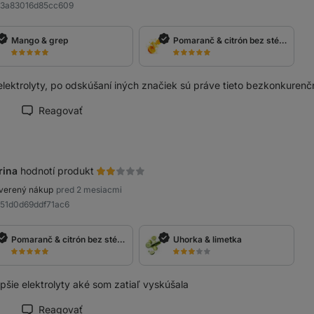
93a83016d85cc609
Mango & grep
Pomaranč & citrón bez stévie
elektrolyty, po odskúšaní iných značiek sú práve tieto bezkonkurenč
Reagovať
načiť recenziu ako prínosnú
rina
hodnotí produkt
verený nákup
pred 2 mesiacmi
851d0d69ddf71ac6
Pomaranč & citrón bez stévie
Uhorka & limetka
pšie elektrolyty aké som zatiaľ vyskúšala
Reagovať