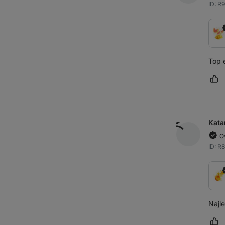
ID: R
Top 
Oz
Kata
O
ID: R
Najle