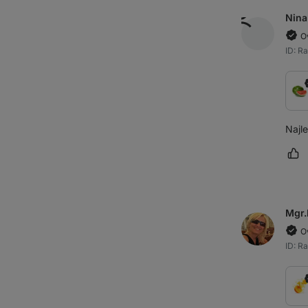
Nina
O
ID: 
Najle
Oz
Mgr.
O
ID: R