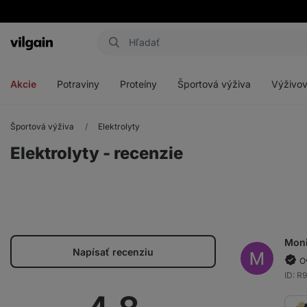
Eshop
Aktin
-
Otvoriť
Otvoriť
Otvoriť
Otvoriť
úvodná
menu
menu
menu
menu
strana
Akcie
Potraviny
Proteíny
Športová výživa
Výživov
Športová výživa
Elektrolyty
Elektrolyty - recenzie
Mon
Napísať recenziu
O
ID: R