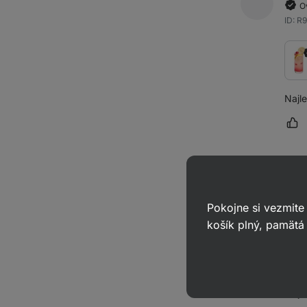
O
ID: R
Najle
Oz
Beat
O
Pokojne si vezmite
ID: R
košík plný, pamätá 
Msju