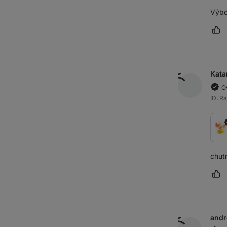
Výbo
Oz
Kata
O
ID: R
chut
Oz
andr