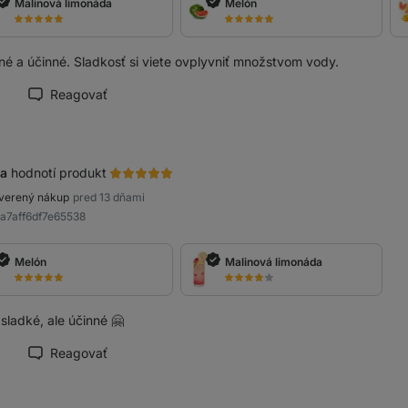
Malinová limonáda
Melón
né a účinné. Sladkosť si viete ovplyvniť množstvom vody.
Reagovať
načiť recenziu ako prínosnú
a
hodnotí produkt
verený nákup
pred 13 dňami
8a7aff6df7e65538
Melón
Malinová limonáda
š sladké, ale účinné 🤗
Reagovať
načiť recenziu ako prínosnú