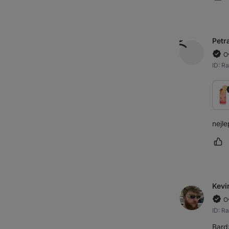
Oz
Petr
O
ID: R
nejle
Oz
Kevi
O
ID: R
Bard