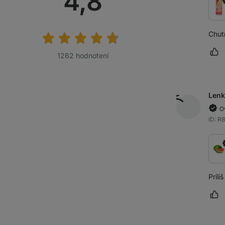
Priemerné
4,8
hodnotenie:
Chut
Oz
1262 hodnotení
Lenk
O
ID: R
Príli
Oz