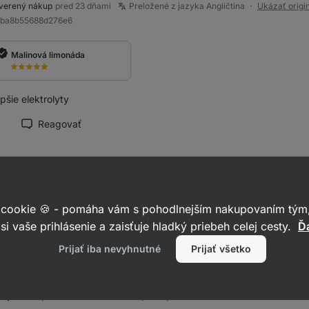
verený nákup
pred 23 dňami
Preložené z jazyka Angličtina
Ukázať origi
●
9ba8b55688d276e6
Malinová limonáda
pšie elektrolyty
Reagovať
načiť recenziu ako prínosnú
a
hodnotí produkt
verený nákup
pred mesiacom
 cookie 🍪 - pomáha vám s pohodlnejším nakupovaním tým,
bd8f67724743f646
si vaše prihlásenie a zaisťuje hladký priebeh celej cesty.
Ďa
Prijať iba nevyhnutné
Prijať všetko
Mandarínka
 výbornú príchuť a dobre sa rozpustaju.