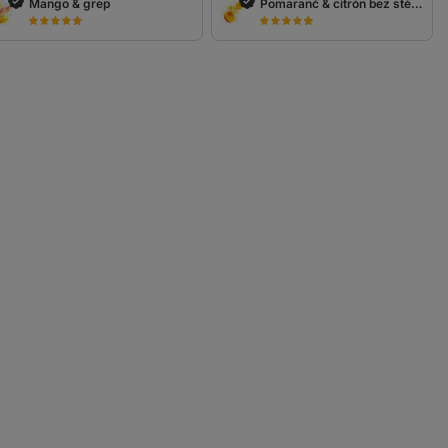
Mango & grep
Pomaranč & citrón bez stévie