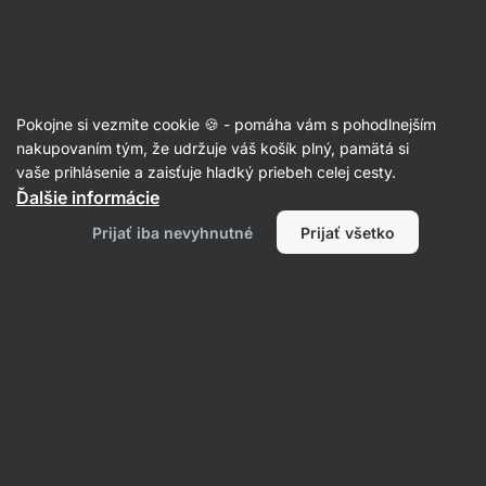
Eshop
Aktin
-
úvodná
strana
Nootropiká
Pokojne si vezmite cookie 🍪 - pomáha vám s pohodlnejším
Citikolin Cognizin
nakupovaním tým, že udržuje váš košík plný, pamätá si
vaše prihlásenie a zaisťuje hladký priebeh celej cesty.
Späť na kartu produktu
Ďalšie informácie
Prijať iba nevyhnutné
Prijať všetko
Dotazy
Položiť otázku
Katarína
pred 4 mesiaci
ID: P80c10748715a8a26
moze sa uzivat aj v tehotenstve pri nedostatku cholinu zo
stravy?
Komentáre
1