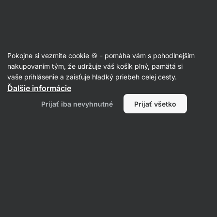
Eshop
Aktin
-
úvodná
strana
🎄Vianočné limitky
Pokojne si vezmite cookie 🍪 - pomáha vám s pohodlnejším
nakupovaním tým, že udržuje váš košík plný, pamätá si
vaše prihlásenie a zaisťuje hladký priebeh celej cesty.
Filtrovať
Ďalšie informácie
Prijať iba nevyhnutné
Prijať všetko
Produktov:
2
Radenie
:
Predvolené