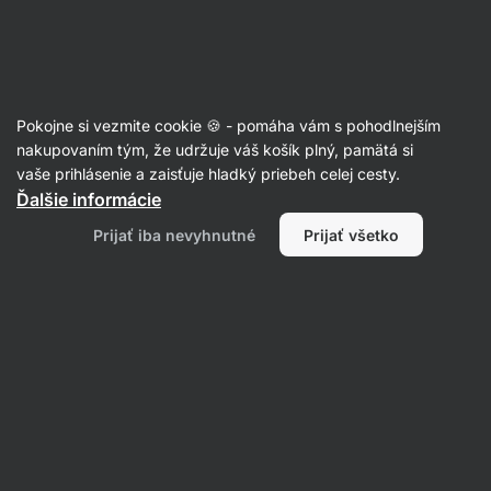
Eshop
Aktin
-
úvodná
strana
Pokojne si vezmite cookie 🍪 - pomáha vám s pohodlnejším
nakupovaním tým, že udržuje váš košík plný, pamätá si
Jacob Ward
vaše prihlásenie a zaisťuje hladký priebeh celej cesty.
Ďalšie informácie
Žiadne položky nenájdené.
Prijať iba nevyhnutné
Prijať všetko