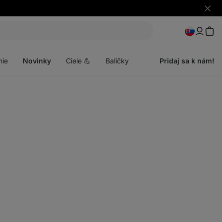
Skryť
upozo
Otvoriť
menu
nie
Novinky
Ciele 💪
Balíčky
Pridaj sa k nám!