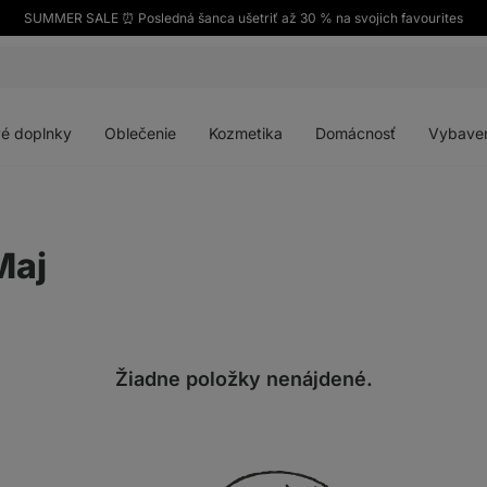
SUMMER SALE ⏰ Posledná šanca ušetriť až 30 % na svojich favourites
Otvoriť
Otvoriť
Otvoriť
Otvoriť
menu
menu
menu
menu
é doplnky
Oblečenie
Kozmetika
Domácnosť
Vybave
Maj
Žiadne položky nenájdené.