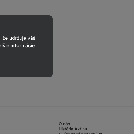
 že udržuje váš
lšie informácie
O nás
História Aktinu
Skúsenosti zákazníkov