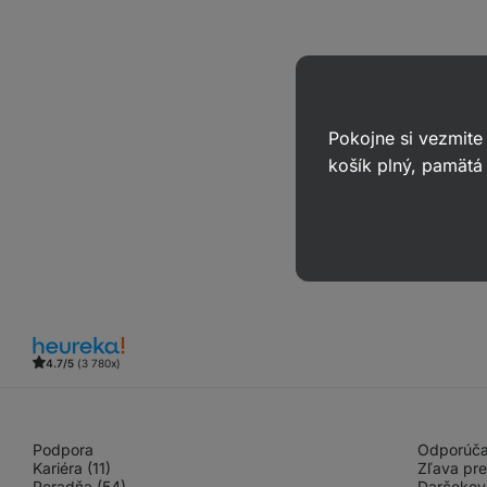
Pokojne si vezmite
košík plný, pamätá 
4.7/5
(3 780x)
Podpora
Odporúčaj
Kariéra (11)
Zľava pre
Poradňa (54)
Darčekov