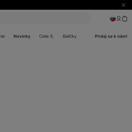
Skryť
upozo
Otvoriť
menu
nie
Novinky
Ciele 💪
Balíčky
Pridaj sa k nám!