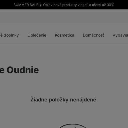
SUMMER SALE ☀️ Objav nové produkty v akcii a ušetri až 30%
Otvoriť
Otvoriť
Otvoriť
Otvoriť
menu
menu
menu
menu
é doplnky
Oblečenie
Kozmetika
Domácnosť
Vybave
e Oudnie
Žiadne položky nenájdené.