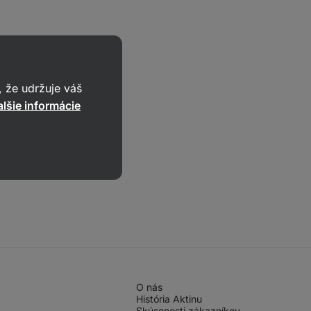
 že udržuje váš
lšie informácie
O nás
História Aktinu
Skúsenosti zákazníkov