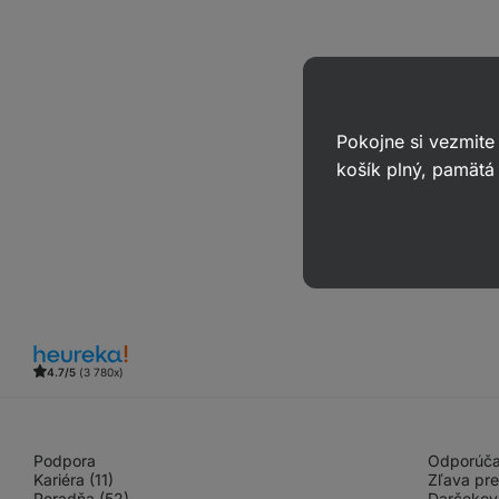
Pokojne si vezmite
košík plný, pamätá 
4.7/5
(3 780x)
Podpora
Odporúčaj
Kariéra (11)
Zľava pre
Poradňa (52)
Darčekov