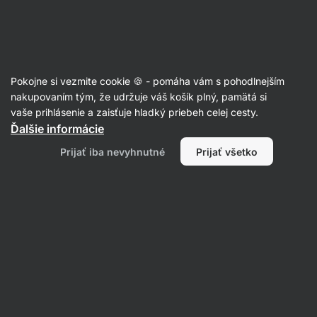
Eshop
Aktin
-
úvodná
strana
Pokojne si vezmite cookie 🍪 - pomáha vám s pohodlnejším
nakupovaním tým, že udržuje váš košík plný, pamätá si
Mona Sturm
vaše prihlásenie a zaisťuje hladký priebeh celej cesty.
Ďalšie informácie
Prijať iba nevyhnutné
Prijať všetko
Žiadne položky nenájdené.