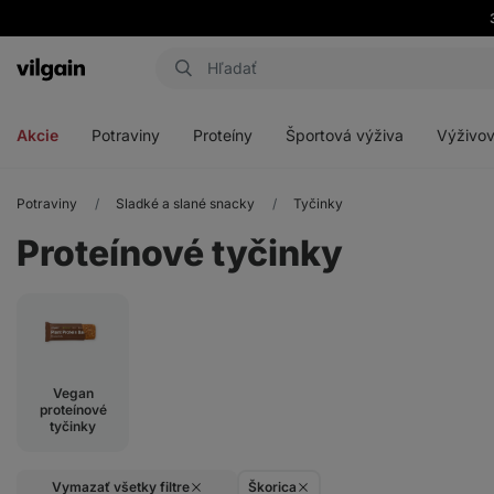
Eshop
Aktin
-
Otvoriť
Otvoriť
Otvoriť
Otvoriť
úvodná
menu
menu
menu
menu
strana
Akcie
Potraviny
Proteíny
Športová výživa
Výživov
Potraviny
Sladké a slané snacky
Tyčinky
Proteínové tyčinky
Vegan
proteínové
tyčinky
Vymazať všetky filtre
Škorica