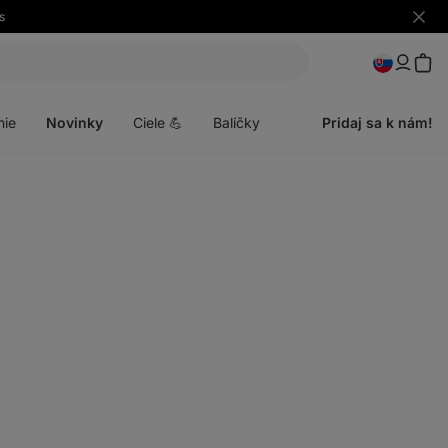
s
Skryť
upozo
Otvoriť
menu
nie
Novinky
Ciele 💪
Balíčky
Pridaj sa k nám!