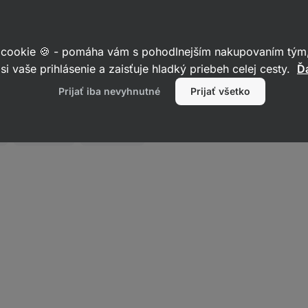
Kešu a škorica 50 g
226
37
Hodnotenie
Obľúbené
4.7/5,
1,99 €
(3,98 € / 100 g)
37
 cookie 🍪 - pomáha vám s pohodlnejším nakupovaním tým,
recenzií
si vaše prihlásenie a zaisťuje hladký priebeh celej cesty.
Ďa
Prijať iba nevyhnutné
Prijať všetko
zaujímať
y
Raw tyčinky
Müsli tyčinky