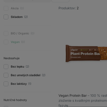
Produktov:
2
Akcia
(0)
Skladom
(2)
BIO / Organic
(0)
Vegan
(0)
Neobsahuje
Bez lepku
(2)
Bez umelých sladidiel
(2)
Bez laktózy
(1)
Vegan Protein Bar
⁠–⁠ 100 % ras
Nutričné ​​hodnoty
zloženie s kvalitným proteínom
fazule