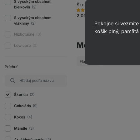
S vysokým obsahom
Škoricové latté 50 g
bielkovín
(2)
2270
695
Hodnotenie
Obľúbené
3.9/5,
2,09 €
(4,18 € / 100 g)
S vysokým obsahom
695
Pokojne si vezmite
recenzií
vlákniny
(2)
košík plný, pamätá 
Nízkotučné
(0)
Mohlo by ťa tiež 
Low carb
(0)
Flapjacky
Energetické tyčink
Príchuť
Škorica
(2)
Čokoláda
(9)
Kokos
(4)
Mandle
(3)
Arašidové maslo
(2)