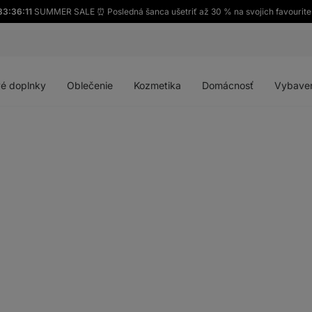
33:36:10
SUMMER SALE ⏰ Posledná šanca ušetriť až 30 % na svojich favourite
Otvoriť
Otvoriť
Otvoriť
Otvoriť
menu
menu
menu
menu
é doplnky
Oblečenie
Kozmetika
Domácnosť
Vybave