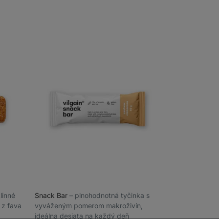
tlinné
Snack Bar
⁠–⁠ plnohodnotná tyčinka s
 z fava
vyváženým pomerom makroživín,
ideálna desiata na každý deň