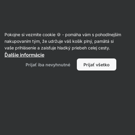
Eshop
Aktin
-
úvodná
strana
Novinky
Pokojne si vezmite cookie 🍪 - pomáha vám s pohodlnejším
nakupovaním tým, že udržuje váš košík plný, pamätá si
vaše prihlásenie a zaisťuje hladký priebeh celej cesty.
Ďalšie informácie
Prijať iba nevyhnutné
Prijať všetko
Výživové
V
doplnky
Proteíny
Potraviny
Športová výživa
Filtrovať
1