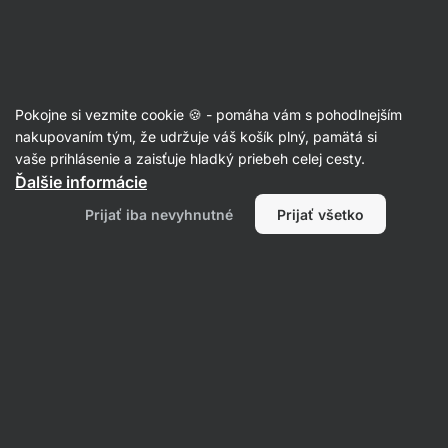
42:15:23
SUMMER SALE ⏰ Posledná šanca ušetriť až 30 %
Skryť
upozornenie
Eshop
Aktin
-
úvodná
Pokojne si vezmite cookie 🍪 - pomáha vám s pohodlnejším
strana
nakupovaním tým, že udržuje váš košík plný, pamätá si
vaše prihlásenie a zaisťuje hladký priebeh celej cesty.
Produkt už nie je v predaji
Ďalšie informácie
Hovädzí vývar
Prijať iba nevyhnutné
Prijať všetko
Obľúbené alternatívy