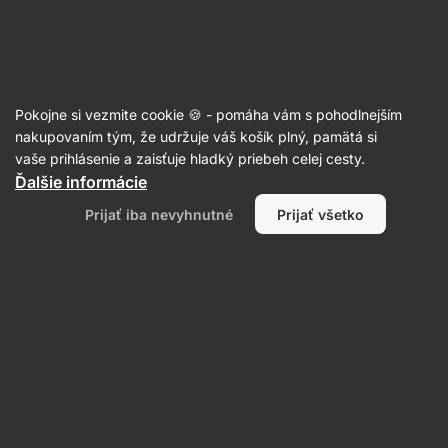
Eshop
Aktin
-
úvodná
strana
Vyhľadávanie "tofu"
Pokojne si vezmite cookie 🍪 - pomáha vám s pohodlnejším
nakupovaním tým, že udržuje váš košík plný, pamätá si
Filtrovať
vaše prihlásenie a zaisťuje hladký priebeh celej cesty.
Ďalšie informácie
Produktov:
8
Radenie
:
Najrelevantnejšie
Prijať iba nevyhnutné
Prijať všetko