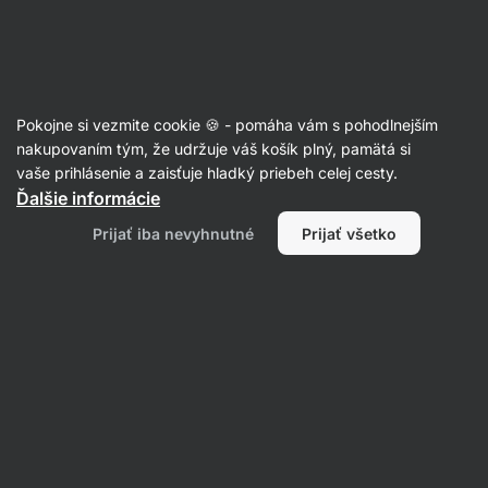
23:09:35
SUMMER SALE ⏰ Posledná šanca ušetriť až 30 %
Skryť
upozornenie
Eshop
Aktin
-
úvodná
Pokojne si vezmite cookie 🍪 - pomáha vám s pohodlnejším
strana
Droždie
nakupovaním tým, že udržuje váš košík plný, pamätá si
vaše prihlásenie a zaisťuje hladký priebeh celej cesty.
Sušené droždie
⁠–⁠ pre chutné domáce kysnuté
Ďalšie informácie
pečivo bez emulgátorov a ďalších zbytočností
Prijať iba nevyhnutné
Prijať všetko
Prečítať 16 recenzií
hodnotenie
25
Zobraziť