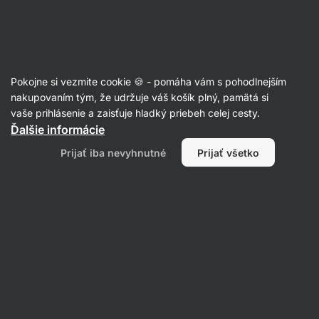
Eshop
Aktin
-
úvodná
strana
Lyofilizované ovocie
Pokojne si vezmite cookie 🍪 - pomáha vám s pohodlnejším
Čučoriedky lyofilizované - recenzie
nakupovaním tým, že udržuje váš košík plný, pamätá si
vaše prihlásenie a zaisťuje hladký priebeh celej cesty.
Späť na kartu produktu
Ďalšie informácie
Prijať iba nevyhnutné
Prijať všetko
Napísať recenziu
Priemerné
4,8
hodnoteni