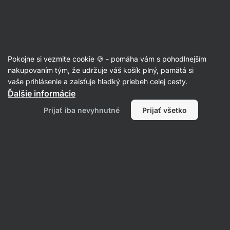
Eshop
Aktin
-
úvodná
strana
Pokojne si vezmite cookie 🍪 - pomáha vám s pohodlnejším
nakupovaním tým, že udržuje váš košík plný, pamätá si
Micaela Plenge
vaše prihlásenie a zaisťuje hladký priebeh celej cesty.
Ďalšie informácie
Prijať iba nevyhnutné
Prijať všetko
Žiadne položky nenájdené.