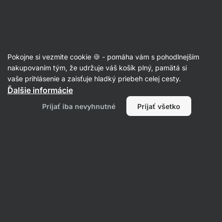
Eshop
Aktin
-
úvodná
strana
Sladké a slané snacky
Pokojne si vezmite cookie 🍪 - pomáha vám s pohodlnejším
Tyčinky
nakupovaním tým, že udržuje váš košík plný, pamätá si
vaše prihlásenie a zaisťuje hladký priebeh celej cesty.
Ďalšie informácie
Prijať iba nevyhnutné
Prijať všetko
Proteínové
tyčinky
Filtrovať
1
Banán
Vymazať všetky filtre
Produktov:
1
Radenie
:
Predvolené