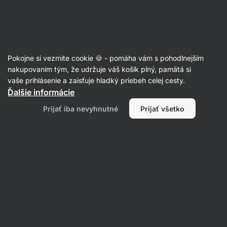
Eshop
Aktin
-
úvodná
strana
Granola
Pokojne si vezmite cookie 🍪 - pomáha vám s pohodlnejším
nakupovaním tým, že udržuje váš košík plný, pamätá si
Filtrovať
Radenie
:
Najpopulárnejšie
1
vaše prihlásenie a zaisťuje hladký priebeh celej cesty.
Ďalšie informácie
Domáca
Prijať iba nevyhnutné
Prijať všetko
medovo-
čokoládová
granola