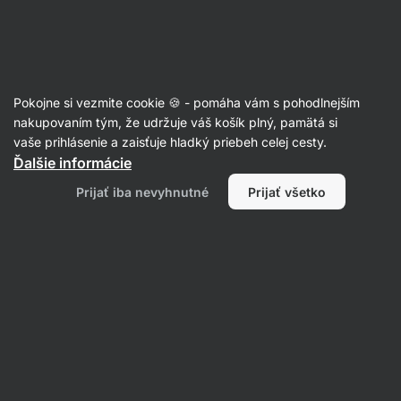
Eshop
Aktin
-
úvodná
strana
Jarné obedy
Pokojne si vezmite cookie 🍪 - pomáha vám s pohodlnejším
nakupovaním tým, že udržuje váš košík plný, pamätá si
Filtrovať
Radenie
:
Najnovšie
2
vaše prihlásenie a zaisťuje hladký priebeh celej cesty.
Ďalšie informácie
Šošovicový
Prijať iba nevyhnutné
Prijať všetko
šalát
s
feta
syrom
na
studeno