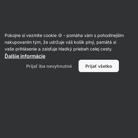
Eshop
Aktin
-
úvodná
strana
Recepty
Pokojne si vezmite cookie 🍪 - pomáha vám s pohodlnejším
nakupovaním tým, že udržuje váš košík plný, pamätá si
Filtrovať
Radenie
:
Najpopulárnejšie
2
vaše prihlásenie a zaisťuje hladký priebeh celej cesty.
Ďalšie informácie
Ginger
Prijať iba nevyhnutné
Prijať všetko
shot
2-
krát
inak