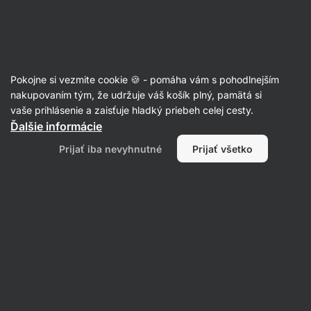
Eshop
Aktin
-
úvodná
strana
Recepty
Pokojne si vezmite cookie 🍪 - pomáha vám s pohodlnejším
nakupovaním tým, že udržuje váš košík plný, pamätá si
Filtrovať
Radenie
:
Najnovšie
2
vaše prihlásenie a zaisťuje hladký priebeh celej cesty.
Ďalšie informácie
Jahodový
Prijať iba nevyhnutné
Prijať všetko
cheesecake