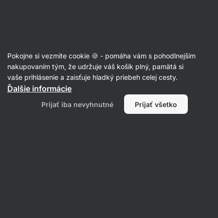
Eshop
Aktin
-
úvodná
strana
Recepty
Pokojne si vezmite cookie 🍪 - pomáha vám s pohodlnejším
nakupovaním tým, že udržuje váš košík plný, pamätá si
Filtrovať
Radenie
:
Najpopulárnejšie
1
vaše prihlásenie a zaisťuje hladký priebeh celej cesty.
Ďalšie informácie
Fit
Prijať iba nevyhnutné
Prijať všetko
cuketovo-
mrkvové
placky
s
cesnakovým
dipom