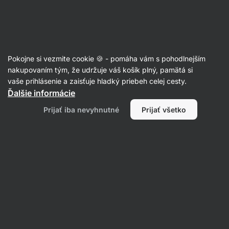
Eshop
Aktin
-
úvodná
strana
Zdravé a fit dezerty
Pokojne si vezmite cookie 🍪 - pomáha vám s pohodlnejším
nakupovaním tým, že udržuje váš košík plný, pamätá si
Filtrovať
Radenie
:
Najnovšie
1
vaše prihlásenie a zaisťuje hladký priebeh celej cesty.
Ďalšie informácie
Tvarohové
Prijať iba nevyhnutné
Prijať všetko
guľky
s
jahodami