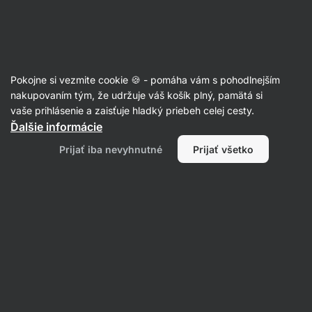
Eshop
Aktin
-
úvodná
strana
Novinky
Pokojne si vezmite cookie 🍪 - pomáha vám s pohodlnejším
nakupovaním tým, že udržuje váš košík plný, pamätá si
vaše prihlásenie a zaisťuje hladký priebeh celej cesty.
Ďalšie informácie
Prijať iba nevyhnutné
Prijať všetko
Výživové
V
doplnky
Proteíny
Potraviny
Športová výživa
Filtrovať
1