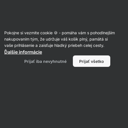
Eshop
Aktin
-
úvodná
strana
Články
Pokojne si vezmite cookie 🍪 - pomáha vám s pohodlnejším
Cvičím a váha sa ani nehne. Má
nakupovaním tým, že udržuje váš košík plný, pamätá si
vaše prihlásenie a zaisťuje hladký priebeh celej cesty.
zmysel v tom pokračovať?
Ďalšie informácie
RNDr. Tomáš Novotný
12. 07. 2022
Prijať iba nevyhnutné
Prijať všetko
Zdielať
Komentáre
1
9
8